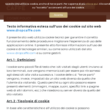
Questo sito utilizza cookie, anche di terze parti. Per saperne di più
clicca qui
. Cliccan
HOME
FAQ
CONTATTI
ACCEDI
su “Accetta” acconsenti all’uso dei cookie.
Accetta
COOKIE POLICY
Testo informativa estesa sull'uso dei cookie sul sito web
www.dropcaffe.com
Il presente sito web utilizza cookie tecnici per garantire il corretto
funzionamento delle procedure e migliorare l'esperienza di uso delle
applicazioni online. Il presente atto fornisce informazioni sull'uso dei
cookie e di tecnologie similari, su come sono utilizzati dal sito
www.dropcaffe.com
e su come gestirli.
Art. 1 - Definizioni
I cookie sono piccoli file di testo che i siti visitati dagli utenti inviano ai
loro terminali, ove vengono memorizzati per essere poi ritrasmessi
agli stessi siti alla visita successiva. I cookie delle c.d. "terze parti"
vengono, invece, impostati da un sito web diverso da quello che
l'utente sta visitando. Questo perché su ogni sito possono essere
presenti elementi (immagini, mappe, suoni, specifici link a pagine
web di altri domini, ecc.) che risiedono su server diversi da quello del
sito visitato.
Art. 2 -Tipologie di cookie
In base alle caratteristiche e all'utilizzo dei cookie si possono