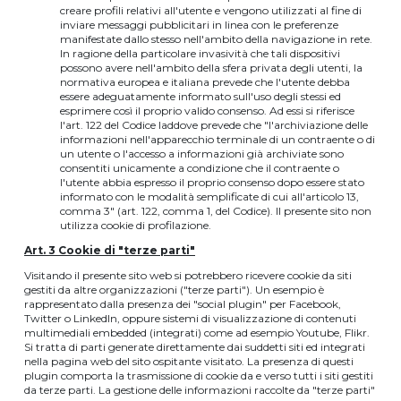
creare profili relativi all'utente e vengono utilizzati al fine di
inviare messaggi pubblicitari in linea con le preferenze
manifestate dallo stesso nell'ambito della navigazione in rete.
In ragione della particolare invasività che tali dispositivi
possono avere nell'ambito della sfera privata degli utenti, la
normativa europea e italiana prevede che l'utente debba
essere adeguatamente informato sull'uso degli stessi ed
esprimere così il proprio valido consenso. Ad essi si riferisce
l'art. 122 del Codice laddove prevede che "l'archiviazione delle
informazioni nell'apparecchio terminale di un contraente o di
un utente o l'accesso a informazioni già archiviate sono
consentiti unicamente a condizione che il contraente o
l'utente abbia espresso il proprio consenso dopo essere stato
informato con le modalità semplificate di cui all'articolo 13,
comma 3" (art. 122, comma 1, del Codice). Il presente sito non
utilizza cookie di profilazione.
Art. 3 Cookie di "terze parti"
Visitando il presente sito web si potrebbero ricevere cookie da siti
gestiti da altre organizzazioni ("terze parti"). Un esempio è
rappresentato dalla presenza dei "social plugin" per Facebook,
Twitter o LinkedIn, oppure sistemi di visualizzazione di contenuti
multimediali embedded (integrati) come ad esempio Youtube, Flikr.
Si tratta di parti generate direttamente dai suddetti siti ed integrati
nella pagina web del sito ospitante visitato. La presenza di questi
plugin comporta la trasmissione di cookie da e verso tutti i siti gestiti
da terze parti. La gestione delle informazioni raccolte da "terze parti"