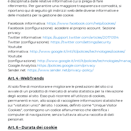
è disciplinata dalle relative informative cui si prega di fare
riferimento. Per garantire una maggiore trasparenza e comodità, si
riportano qui di seguito gli indirizzi web delle diverse informative e
delle modalità per la gestione dei cookie.
Facebook informativa:
https://www.facebook.com/help/cookies/
Facebook (configurazione): accedere al proprio account. Sezione
privacy.
Twitter informative:
https://support.twitter.com/articles/20170514
Twitter (configurazione):
https://twitter.com/settings/security
Youtube
informativa:
http://www.google.it/intl/it/policies/technologies/cookies/
Youtube
(configurazione):
http://www.google.it/intl/it/policies/technologies/mana
Google Analytics
https://policies.google.com/privacy
Sender.net
https://www.sender.net/privacy-policy/
Art. 4 -WebTrends
Al solo fine di monitorare e migliorare le prestazioni del sito ci si
avvale di un prodotto di mercato di analisi statistica per la rilevazione
degli accessi al sito. Esso può ricorrere all'utilizzo di cookies,
permanenti e non, allo scopo di raccogliere informazioni statistiche e
sui "visitatori unici" del sito. I cookies, definiti come "Unique Visitor
Cookies", contengono un codice alfanumerico che identifica i
computer di navigazione, senza tuttavia alcuna raccolta di dati
personali.
Art. 6 – Durata dei cookie