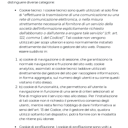
distinguere diverse categorie:
Cookie tecnici. I cookie tecnici sono quelli utilizzati al solo fine
di "
effettuare la trasmissione di una comunicazione su una
rete di comunicazione elettronica, o nella misura
strettamente necessaria al fornitore di un servizio della
società dell'informazione esplicitamente richiesto
dall'abbonato o dall'utente a erogare tale servizio" (cfr. art.
122, comma 1, del Codice)”.
Tali cookie non vengono
utilizzati per scopi ulteriori e sono normalmente installati
direttamente dal titolare o gestore del sito web. Possono
essere suddivisi in:
a) cookie di navigazione o di sessione, che garantiscono la
normale navigazione e fruizione del sito web; cookie
analytics, assimilati ai cookie tecnici laddove utilizzati
direttamente dal gestore del sito per raccogliere informazioni,
in forma aggregata, sul numero degli utenti e su come questi
visitano il sito stesso;
b) cookie di funzionalità, che permettono all'utente la
navigazione in funzione di una serie di criteri selezionati al
fine di migliorare il servizio reso allo stesso. Per l'installazione
di tali cookie non è richiesto il preventivo consenso degli
utenti, mentre resta fermo l'obbligo di dare l'informativa ai
sensi dell'art. 13 del Codice, che il gestore del sito, qualora
utilizzi soltanto tali dispositivi, potrà fornire con le modalità
che ritiene più idonee.
Cookie di profilazione. I cookie di profilazione sono volti a