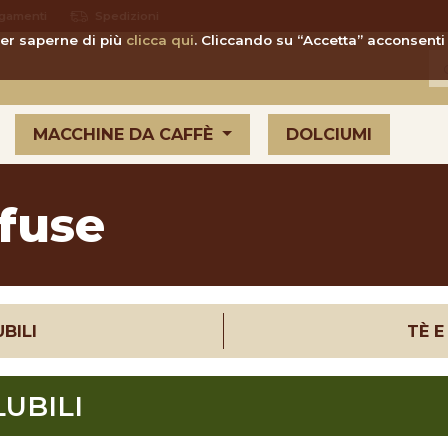
gamenti
Spedizioni
 Per saperne di più
clicca qui
. Cliccando su “Accetta” acconsenti 
MACCHINE DA CAFFÈ
DOLCIUMI
Sfuse
UBILI
TÈ E
LUBILI