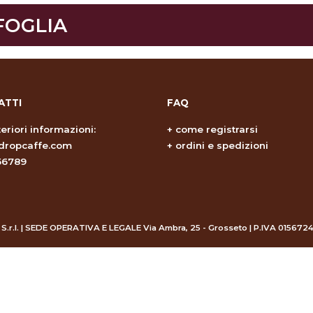
 FOGLIA
ATTI
FAQ
teriori informazioni:
+
come registrarsi
dropcaffe.com
+
ordini e spedizioni
56789
 S.r.l. | SEDE OPERATIVA E LEGALE Via Ambra, 25 - Grosseto | P.IVA 015672