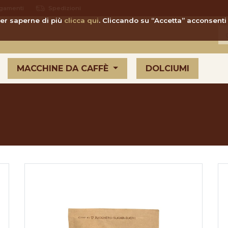
gamenti
Spedizioni
 Per saperne di più
clicca qui
. Cliccando su “Accetta” acconsenti 
MACCHINE DA CAFFÈ
DOLCIUMI