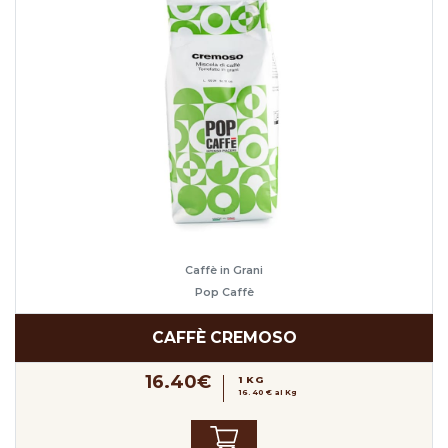
Caffè in Grani
Pop Caffè
CAFFÈ CREMOSO
16.40€
1 KG
16.40 € al Kg