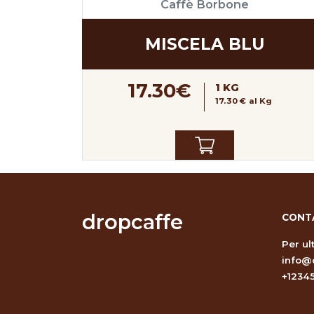
Caffè Borbone
MISCELA BLU
17.30€
1 KG
17.30 € al Kg
dropcaffe
CONT
Per ul
info@
+1234