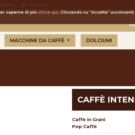
gamenti
Spedizioni
 Per saperne di più
clicca qui
. Cliccando su “Accetta” acconsenti 
MACCHINE DA CAFFÈ
DOLCIUMI
CAFFÈ INTE
Caffè in Grani
Pop Caffè