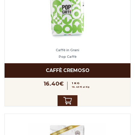
Caffè in Grani
Pop Caffè
CAFFÈ CREMOSO
16.40€
1 KG
16.40 € al Kg