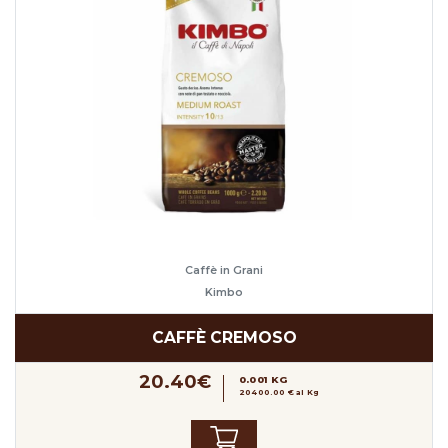
Caffè in Grani
Kimbo
CAFFÈ CREMOSO
20.40€
0.001 KG
20400.00 € al Kg