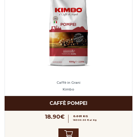
Caffè in Grani
Kimbo
CAFFÈ POMPEI
18.90€
0.001 KG
18900.00 € al Kg